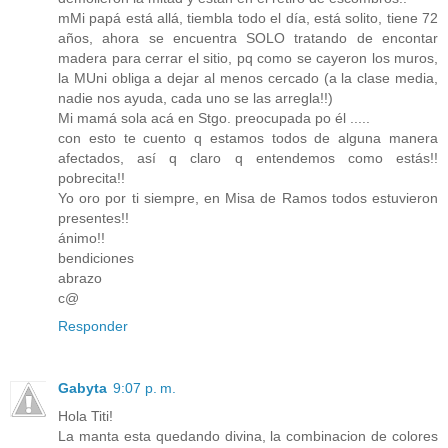
mMi papá está allá, tiembla todo el día, está solito, tiene 72
años, ahora se encuentra SOLO tratando de encontar
madera para cerrar el sitio, pq como se cayeron los muros,
la MUni obliga a dejar al menos cercado (a la clase media,
nadie nos ayuda, cada uno se las arregla!!)
Mi mamá sola acá en Stgo. preocupada po él .....
con esto te cuento q estamos todos de alguna manera
afectados, así q claro q entendemos como estás!!
pobrecita!!
Yo oro por ti siempre, en Misa de Ramos todos estuvieron
presentes!!
ánimo!!
bendiciones
abrazo
c@
Responder
Gabyta
9:07 p. m.
Hola Titi!
La manta esta quedando divina, la combinacion de colores