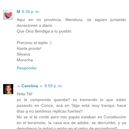
M
8:26 p. m.
Aquí en mi provincia, Mendoza, se siguen juntando
donaciones a diario ...
Que Dios Bendiga a tu pueblo.
Precioso el tejido :)
Hasta pronto!
Silvana
Morocha
Responder
☼ Carolina ☼
8:59 p. m.
Hola Titi!
yo te comprendo querida!! es tremendo lo que están
pasando en Conce, acá en Stgo está muy tranqui, hace
días q no sentimos réplicas fuertes!!
No se si te conté pero mis papás estaban en Constitución
en el terremoto, la casa era de adobe, se derrumbó, y ya
demolieron la mitad y están en el retiro de escombros!!