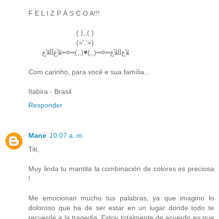
F E L I Z P Á S C O A!!!
( ),,( )
(=':'=)
ﻶﻉჱﻶﻉ═¤═(,,)♥(,,)═¤═ﻶﻉჱﻶﻉ
Com carinho, para você e sua família...
Itabira - Brasil
Responder
Mane
10:07 a. m.
Titi,
Muy linda tu mantita la combinación de colores es preciosa
!
Me emocionan mucho tus palabras, ya que imagino lo
doloroso que ha de ser estar en un lugar donde todo te
recuerde a la tragedia. Estoy totalmente de acuerdo es que