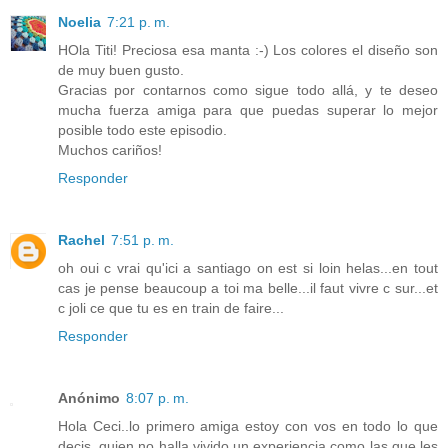
Noelia
7:21 p. m.
HOla Titi! Preciosa esa manta :-) Los colores el diseño son
de muy buen gusto.
Gracias por contarnos como sigue todo allá, y te deseo
mucha fuerza amiga para que puedas superar lo mejor
posible todo este episodio.
Muchos cariños!
Responder
Rachel
7:51 p. m.
oh oui c vrai qu'ici a santiago on est si loin helas...en tout
cas je pense beaucoup a toi ma belle...il faut vivre c sur...et
c joli ce que tu es en train de faire...
Responder
Anónimo
8:07 p. m.
Hola Ceci..lo primero amiga estoy con vos en todo lo que
decis, quien no halla vivido un experiencia como las que les