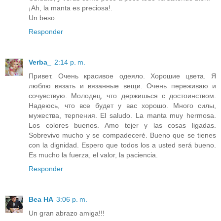
¡Ah, la manta es preciosa!.
Un beso.
Responder
Verba_
2:14 p. m.
Привет. Очень красивое одеяло. Хорошие цвета. Я
люблю вязать и вязанные вещи. Очень переживаю и
сочувствую. Молодец, что держишься с достоинством.
Надеюсь, что все будет у вас хорошо. Много силы,
мужества, терпения. El saludo. La manta muy hermosa.
Los colores buenos. Amo tejer y las cosas ligadas.
Sobrevivo mucho y se compadeceré. Bueno que se tienes
con la dignidad. Espero que todos los a usted será bueno.
Es mucho la fuerza, el valor, la paciencia.
Responder
Bea HA
3:06 p. m.
Un gran abrazo amiga!!!